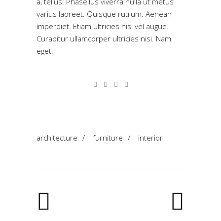
a, tellus. Phasellus viverra nulla ut metus
varius laoreet. Quisque rutrum. Aenean
imperdiet. Etiam ultricies nisi vel augue.
Curabitur ullamcorper ultricies nisi. Nam
eget.
architecture
/
furniture
/
interior