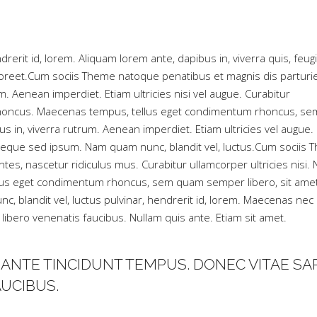
rerit id, lorem. Aliquam lorem ante, dapibus in, viverra quis, feugi
 laoreet.Cum sociis Theme natoque penatibus et magnis dis parturi
 Aenean imperdiet. Etiam ultricies nisi vel augue. Curabitur
am rhoncus. Maecenas tempus, tellus eget condimentum rhoncus, se
 in, viverra rutrum. Aenean imperdiet. Etiam ultricies vel augue.
 neque sed ipsum. Nam quam nunc, blandit vel, luctus.Cum sociis
es, nascetur ridiculus mus. Curabitur ullamcorper ultricies nisi.
llus eget condimentum rhoncus, sem quam semper libero, sit ame
 blandit vel, luctus pulvinar, hendrerit id, lorem. Maecenas nec
libero venenatis faucibus. Nullam quis ante. Etiam sit amet.
ANTE TINCIDUNT TEMPUS. DONEC VITAE SA
AUCIBUS.