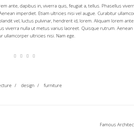
m ante, dapibus in, viverra quis, feugiat a, tellus. Phasellus viver
Aenean imperdiet. Etiam ultricies nisi vel augue. Curabitur ullamc
andit vel, luctus pulvinar, hendrerit id, lorem. Aliquam lorem ante
ellus viverra nulla ut metus varius laoreet. Quisque rutrum. Aenean
ur ullamcorper ultricies nisi. Nam ege.
ecture
/
design
/
furniture
Famous Architec