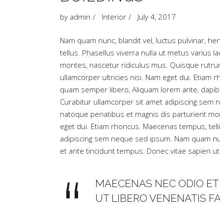
by
admin
Interior
July 4, 2017
Nam quam nunc, blandit vel, luctus pulvinar, hend
tellus. Phasellus viverra nulla ut metus varius
montes, nascetur ridiculus mus. Quisque rutrum.
ullamcorper ultricies nisi. Nam eget dui. Eti
quam semper libero, Aliquam lorem ante, dapibus
Curabitur ullamcorper sit amet adipiscing sem
natoque penatibus et magnis dis parturient mont
eget dui. Etiam rhoncus. Maecenas tempus, te
adipiscing sem neque sed ipsum. Nam quam nunc,
et ante tincidunt tempus. Donec vitae sapien ut 
MAECENAS NEC ODIO ET 
UT LIBERO VENENATIS F