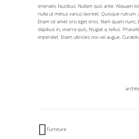
enenatis faucibus. Nullam quis ante. Aliquam lore
nulla ut metus varius laoreet. Quisque rutrum. 
Etiam sit amet orci eget eros. Nam quam nunc, bl
dapibus in, viverra quis, feugiat a, tellus. Phas
imperdiet. Etiam ultricies nisi vel augue. Curabit
archit
Furniture