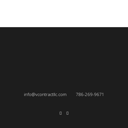
info@vcontractllc.com
786-269-9671