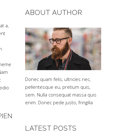
ABOUT AUTHOR
at a,
ent
m
 Theme
 Nam
Donec quam felis, ultricies nec,
t
pellentesque eu, pretium quis,
 odio
sem. Nulla consequat massa quis
enim. Donec pede justo, fringilla
PIEN
LATEST POSTS