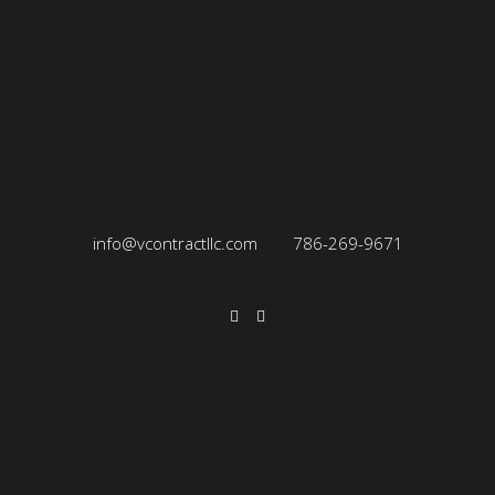
info@vcontractllc.com
786-269-9671