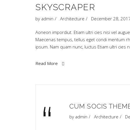
SKYSCRAPER
by
admin
Architecture
December 28, 201
Aoneon impordiut. Etiam ultri cies nisi vel augue
Maecenas tempus, tellus eget condi mentum rh
ipsum. Nam quam nunc, luctus Etiam ultri cies
Read More
“
CUM SOCIS THEM
by
admin
Architecture
De