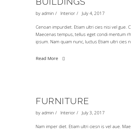
BUILDINGS
by
admin
Interior
July 4, 2017
Cenoan impurdiet. Etiam ultri cies nisi vel gue. 
Maecenas tempus, tellus eget condi mentum rh
ipsum. Nam quam nunc, luctus Etiam ultri cies
Read More
FURNITURE
by
admin
Interior
July 3, 2017
Nam imper diet. Etiam ultri ciesn is vel aue.