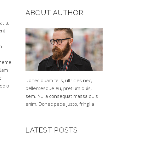
ABOUT AUTHOR
at a,
ent
m
 Theme
 Nam
t
Donec quam felis, ultricies nec,
 odio
pellentesque eu, pretium quis,
sem. Nulla consequat massa quis
enim. Donec pede justo, fringilla
LATEST POSTS