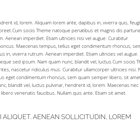
rerit id, lorem. Aliquam lorem ante, dapibus in, viverra quis, feugi
 laoreet.Cum sociis Theme natoque penatibus et magnis dis parturi
 Aenean imperdiet. Etiam ultricies nisi vel augue. Curabitur
am rhoncus. Maecenas tempus, tellus eget condimentum rhoncus, se
 in, viverra rutrum. Aenean imperdiet. Etiam ultricies vel augue.
 neque sed ipsum. Nam quam nunc, blandit vel, luctus.Cum sociis
es, nascetur ridiculus mus. Curabitur ullamcorper ultricies nisi.
llus eget condimentum rhoncus, sem quam semper libero, sit ame
 blandit vel, luctus pulvinar, hendrerit id, lorem. Maecenas nec
libero venenatis faucibus. Nullam quis ante. Etiam sit amet.
I ALIQUET. AENEAN SOLLICITUDIN, LOREM