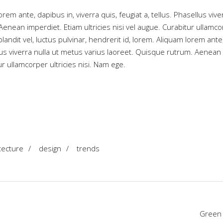
em ante, dapibus in, viverra quis, feugiat a, tellus. Phasellus vive
Aenean imperdiet. Etiam ultricies nisi vel augue. Curabitur ullamc
andit vel, luctus pulvinar, hendrerit id, lorem. Aliquam lorem ante
ellus viverra nulla ut metus varius laoreet. Quisque rutrum. Aenean
ur ullamcorper ultricies nisi. Nam ege.
tecture
/
design
/
trends
Green